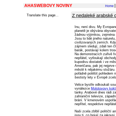
AHASWEBOVY NOVINY
Home
Z nedaleké arabské ci
Translate this page...
Inu, není divu. My Evropan
planetě je obývána obyvate
žádnou výjimkou, zejména d
Jsou to lidé jiného naturelu
civilizovaných zemích. Kdy
zájmem sledují, zdali ten 
barák, postávají kolem tro
Na demonstracích zuřivě řvo
nepřátel, vytloukají obchod
kupodivu dostatek i ve měst
Američana, pak jej nejprve
městě k nějakému stožáru. 
pořádně potěšit pohledem na
šestisty lety v Evropě zcel
Velice bystře odkoukali sou
vynálezce
Molotovovy kokte
tanky. Arabové dnes rádi za
zahraniční televize, západn
brání. V kmenovém uspořádán
nepřítel, respektive nepřát
Naši zcela zblblí političtí 
jsou ti, co bojují za jakou