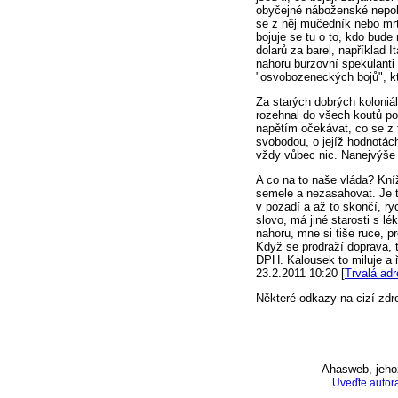
obyčejné náboženské nepoko
se z něj mučedník nebo mrt
bojuje se tu o to, kdo bud
dolarů za barel, například I
nahoru burzovní spekulanti
"osvobozeneckých bojů", k
Za starých dobrých koloniál
rozehnal do všech koutů po
napětím očekávat, co se z t
svobodou, o jejíž hodnotác
vždy vůbec nic. Nanejvýše 
A co na to naše vláda? Kníž
semele a nezasahovat. Je to
v pozadí a až to skončí, ry
slovo, má jiné starosti s léka
nahoru, mne si tiše ruce, 
Když se prodraží doprava, 
DPH. Kalousek to miluje a ří
23.2.2011 10:20 [
Trvalá adr
Některé odkazy na cizí zdr
Ahasweb
, jeh
Uveďte autor