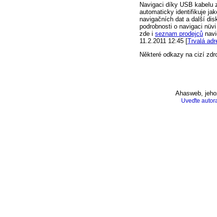
Navigaci díky USB kabelu z 
automaticky identifikuje j
navigačních dat a další dis
podrobnosti o navigaci nüv
zde i
seznam prodejců
navi
11.2.2011 12:45 [
Trvalá adr
Některé odkazy na cizí zdr
Ahasweb
, jeh
Uveďte autor