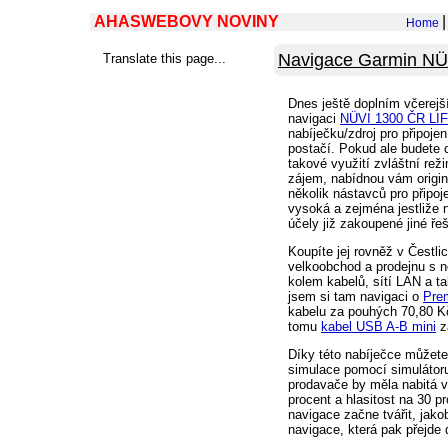
AHASWEBOVY NOVINY
Home
Navigace Garmin NÜ
Translate this page...
Dnes ještě doplním včerejš
navigaci
NÜVI 1300 ČR L
nabíječku/zdroj pro připoje
postačí. Pokud ale budete c
takové využití zvláštní rež
zájem, nabídnou vám origin
několik nástavců pro připo
vysoká a zejména jestliže
účely již zakoupené jiné ře
Koupíte jej rovněž v Čestli
velkoobchod a prodejnu s n
kolem kabelů, sítí LAN a ta
jsem si tam navigaci o
Prem
kabelu za pouhých 70,80 Kč
tomu
kabel USB A-B mini
z
Díky této nabíječce můžete
simulace pomocí simulátoru 
prodavače by měla nabitá v
procent a hlasitost na 30 p
navigace začne tvářit, jakob
navigace, která pak přejde 